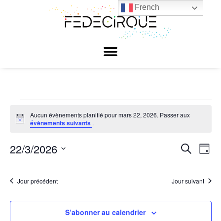
French
Aucun évènements planifié pour mars 22, 2026. Passer aux
Notice
évènements suivants
.
22/3/2026
Reche
Nav
Recherche
Jour
Sélectionnez
de
et
une
date.
vu
Jour précédent
Jour suivant
naviga
Év
de
S’abonner au calendrier