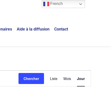
French
enaires
Aide à la diffusion
Contact
Navigation
Chercher
Liste
Mois
Jour
de
vues
Évènement