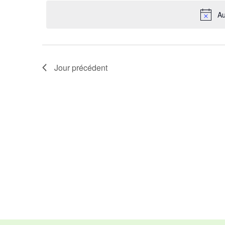
vues
date.
Au
Évènements
Jour précédent