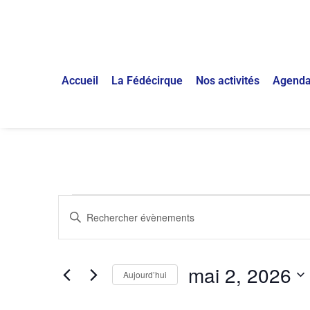
Accueil
La Fédécirque
Nos activités
Agend
Recherche
Saisir
mot-
et
clé.
Rechercher
Évènements
navigation
par
mai 2, 2026
mot-
Aujourd’hui
de
clé.
Sélectionnez
une