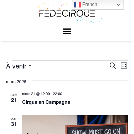
French
À venir
Reche
Nav
Recherche
Liste
Sélectionnez
de
et
une
mars 2026
date.
vu
naviga
Év
mars 21 @ 12:00
-
22:00
SAM
de
21
Cirque en Campagne
vues
MAR
Évène
31